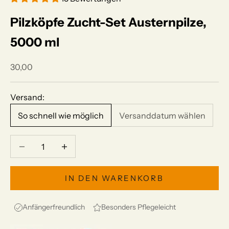
Pilzköpfe Zucht-Set Austernpilze,
5000 ml
Angebot
30,00
Versand:
So schnell wie möglich
Versanddatum wählen
Anzahl verringern
Anzahl verringern
IN DEN WARENKORB
Anfängerfreundlich
Besonders Pflegeleicht