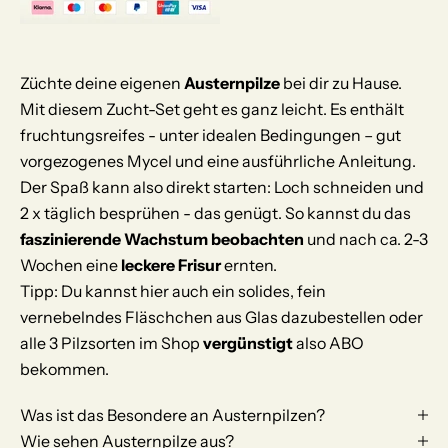
Züchte deine eigenen
Austernpilze
bei dir zu Hause.
Mit diesem Zucht-Set geht es ganz leicht. Es enthält
fruchtungsreifes - unter idealen Bedingungen – gut
vorgezogenes Mycel und eine ausführliche
Anleitung
.
Der Spaß kann also direkt starten: Loch schneiden und
2 x täglich besprühen - das genügt. So kannst du das
faszinierende Wachstum beobachten
und nach ca. 2-3
Wochen eine
leckere Frisur
ernten.
Tipp: Du kannst hier auch ein solides, fein
vernebelndes
Fläschchen aus Glas
dazubestellen oder
alle 3 Pilzsorten im Shop
vergünstigt
also
ABO
bekommen.
Was ist das Besondere an Austernpilzen?
Wie sehen Austernpilze aus?